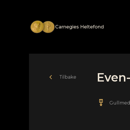
Carnegies Heltefond
Even-
chevron_left
Tilbake
military_tech
Gullmed