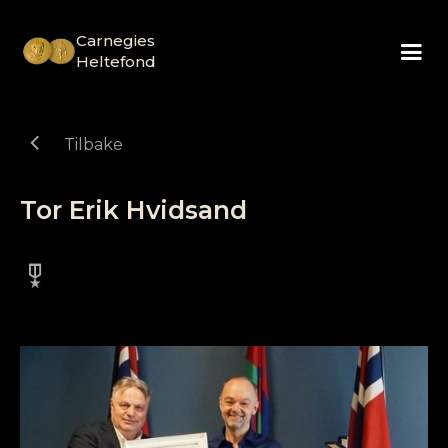
Carnegies
Heltefond
chevron_left
Tilbake
Tor Erik Hvidsand
military_tech