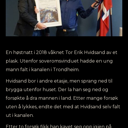
En høstnatt i 2018 våknet Tor Erik Hvidsand av et
plask. Utenfor soveromsvinduet hadde en ung
mann falt i kanalen i Trondheim.
Hvidsand bor i andre etasje, men sprang ned til
brygga utenfor huset. Der la han seg ned og
forsøkte å dra mannen i land. Etter mange forsøk
uten å lykkes, endte det med at Hvidsand selv falt
ut i kanalen.
Etter to forsøk fikk han kavet seg opp igjen på